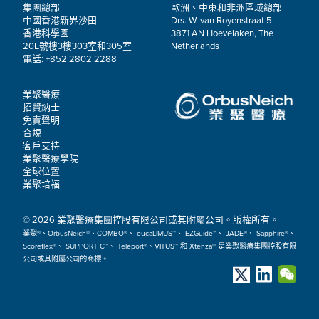
集團總部
歐洲、中東和非洲區域總部
中國香港新界沙田
Drs. W. van Royenstraat 5
香港科學園
3871 AN Hoevelaken, The
20E號樓3樓303室和305室
Netherlands
電話: +852 2802 2288
業聚醫療
招賢納士
免責聲明
合規
客戶支持
業聚醫療學院
全球位置
業聚培福
© 2026 業聚醫療集團控股有限公司或其附屬公司。版權所有。
業聚®、OrbusNeich®、COMBO®、 eucaLIMUS™、 EZGuide™、 JADE®、 Sapphire®、
Scoreflex®、 SUPPORT C™、 Teleport®、VITUS™ 和 Xtenza® 是業聚醫療集團控股有限
公司或其附屬公司的商標。