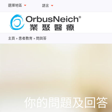
選擇地區
語言
主頁
»
患者教育
»
問與答
你的問題及回答