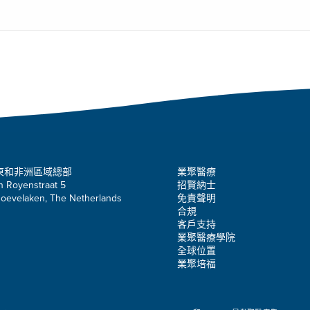
東和非洲區域總部
業聚醫療
n Royenstraat 5
招賢納士
oevelaken, The Netherlands
免責聲明
合規
客戶支持
業聚醫療學院
全球位置
業聚培福
。