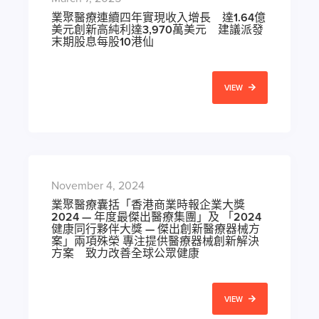
業聚醫療連續四年實現收入增長 達1.64億
美元創新高純利達3,970萬美元 建議派發
末期股息每股10港仙
VIEW
November 4, 2024
業聚醫療囊括「香港商業時報企業大獎
2024 — 年度最傑出醫療集團」及 「2024
健康同行夥伴大獎 — 傑出創新醫療器械方
案」兩項殊榮 專注提供醫療器械創新解決
方案 致力改善全球公眾健康
VIEW