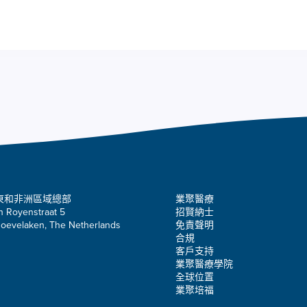
東和非洲區域總部
業聚醫療
n Royenstraat 5
招賢納士
oevelaken, The Netherlands
免責聲明
合規
客戶支持
業聚醫療學院
全球位置
業聚培福