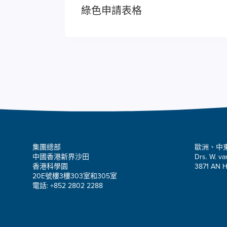
綠色申請表格
集團總部
歐洲、中
中國香港新界沙田
Drs. W. va
香港科學園
3871 AN H
20E號樓3樓303室和305室
電話: +852 2802 2288