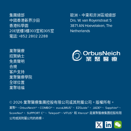
集團總部
歐洲、中東和非洲區域總部
中國香港新界沙田
Drs. W. van Royenstraat 5
香港科學園
3871 AN Hoevelaken, The
20E號樓3樓303室和305室
Netherlands
電話: +852 2802 2288
業聚醫療
招賢納士
免責聲明
合規
客戶支持
業聚醫療學院
全球位置
業聚培福
© 2026 業聚醫療集團控股有限公司或其附屬公司。版權所有。
業聚®、OrbusNeich®、COMBO®、 eucaLIMUS™、 EZGuide™、 JADE®、 Sapphire®、
Scoreflex®、 SUPPORT C™、 Teleport®、VITUS™ 和 Xtenza® 是業聚醫療集團控股有限
公司或其附屬公司的商標。