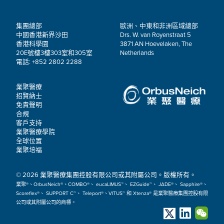
集團總部
歐洲、中東和非洲區域總部
中國香港新界沙田
Drs. W. van Royenstraat 5
香港科學園
3871 AN Hoevelaken, The
20E號樓3樓303室和305室
Netherlands
電話: +852 2802 2288
業聚醫療
招賢納士
免責聲明
合規
客戶支持
業聚醫療學院
全球位置
業聚培福
© 2026 業聚醫療集團控股有限公司或其附屬公司。版權所有。
業聚®、OrbusNeich®、COMBO®、 eucaLIMUS™、 EZGuide™、 JADE®、 Sapphire®、
Scoreflex®、 SUPPORT C™、 Teleport®、VITUS™ 和 Xtenza® 是業聚醫療集團控股有限
公司或其附屬公司的商標。