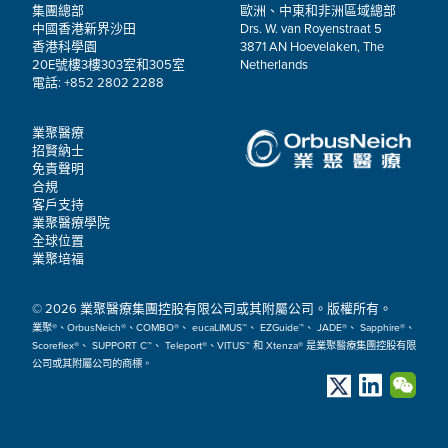
集團總部
歐洲、中東和非洲區域總部
中國香港新界沙田
Drs. W. van Royenstraat 5
香港科學園
3871 AN Hoevelaken, The
20E號樓3樓303室和305室
Netherlands
電話: +852 2802 2288
業聚醫療
招賢納士
免責聲明
合規
客戶支持
業聚醫療學院
全球位置
業聚培福
© 2026 業聚醫療集團控股有限公司或其附屬公司。版權所有。
業聚®、OrbusNeich®、COMBO®、 eucaLIMUS™、 EZGuide™、 JADE®、 Sapphire®、
Scoreflex®、 SUPPORT C™、 Teleport®、VITUS™ 和 Xtenza® 是業聚醫療集團控股有限
公司或其附屬公司的商標。