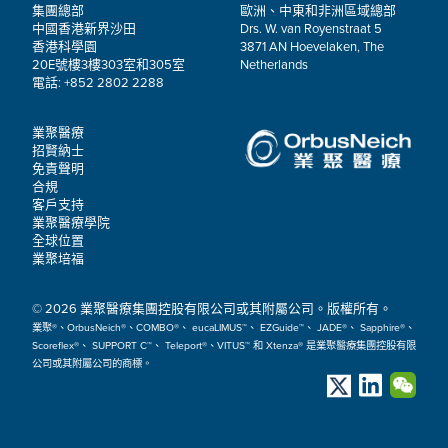
集團總部
歐洲、中東和非洲區域總部
中國香港新界沙田
Drs. W. van Royenstraat 5
香港科學園
3871 AN Hoevelaken, The
20E號樓3樓303室和305室
Netherlands
電話: +852 2802 2288
業聚醫療
招賢納士
免責聲明
合規
客戶支持
業聚醫療學院
全球位置
業聚培福
© 2026 業聚醫療集團控股有限公司或其附屬公司。版權所有。
業聚®、OrbusNeich®、COMBO®、 eucaLIMUS™、 EZGuide™、 JADE®、 Sapphire®、
Scoreflex®、 SUPPORT C™、 Teleport®、VITUS™ 和 Xtenza® 是業聚醫療集團控股有限
公司或其附屬公司的商標。