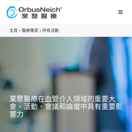
主頁
»
醫療專家
»
所有活動
業聚醫療在血管介入領域的重要大
會、活動、會議和論壇中具有重要影
響力